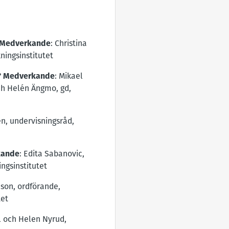
Medverkande
: Christina
ningsinstitutet
?
Medverkande
: Mikael
och Helén Ängmo, gd,
en, undervisningsråd,
kande
: Edita Sabanovic,
ngsinstitutet
ason, ordförande,
tet
ll och Helen Nyrud,