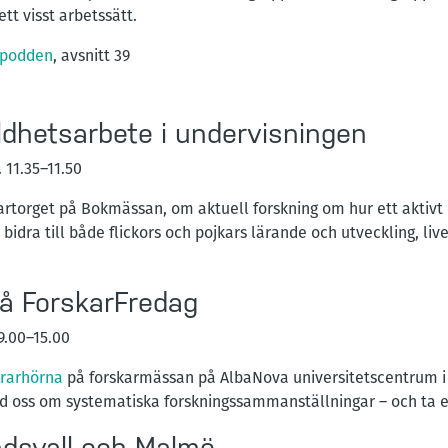
tt visst arbetssätt.
spodden
, avsnitt 39
lldhetsarbete i undervisningen
 11.35–11.50
artorget på Bokmässan, om aktuell forskning om hur ett aktiv
bidra till både flickors och pojkars lärande och utveckling, li
å ForskarFredag
9.00–15.00
ärarhörna
på forskarmässan på AlbaNova universitetscentrum
d oss om systematiska forskningssammanställningar – och ta en
dsvall och Malmö