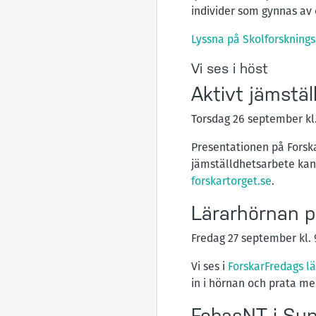
individer som gynnas av e
Lyssna på Skolforskning
Vi ses i höst
Aktivt jämstä
Torsdag 26 september kl.
Presentationen på Forsk
jämställdhetsarbete kan 
forskartorget.se
.
Lärarhörnan p
Fredag 27 september kl. 
Vi ses i
ForskarFredags l
in i hörnan och prata me
FobasNT i Sun