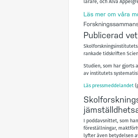
lärare, och Alva Appelgre
Läs mer om våra m
Forskningssammanst
Publicerad vet
Skolforskningsinstitutet
rankade tidskriften Scie
Studien, som har gjorts 
av institutets systemati
Läs pressmeddelandet
(
Skolforskning
jämställdhets
I poddavsnittet, som ha
föreställningar, maktför
lyfter även betydelsen av