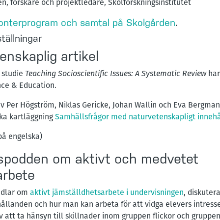
n, forskare och projektledare, Skolforskningsinstitutet
onterprogram och samtal på Skolgården
.
ällningar
enskaplig artikel
s studie
Teaching Socioscientific Issues: A Systematic Review
har
nce & Education.
av Per Högström, Niklas Gericke, Johan Wallin och Eva Bergman
ska kartläggning
Samhällsfrågor med naturvetenskapligt innehå
på engelska)
spodden om aktivt och medvetet
arbete
ndlar om
aktivt jämställdhetsarbete i undervisningen
, diskuter
hållanden och hur man kan arbeta för att vidga elevers intress
 att ta hänsyn till skillnader inom gruppen flickor och gruppen