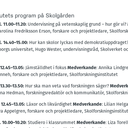
tutets program på Skolgården
l. 11.00–11.20:
Undervisning på vetenskaplig grund – hur gör vi?
rolina Fredriksson Erson, forskare och projektledare, Skolforsk
l. 14.40–15.00:
Hur kan skolor lyckas med demokratiuppdraget
borgs universitet, Hugo Wester, undervisningsråd, Skolverket 
 12.45–13.05:
Jämställdhet i fokus
Medverkande
: Annika Lindgr
nneh, forskare och projektledare, Skolforskningsinstitutet
 13.30–13.50:
Hur ska man veta vad forskningen säger?
Medver
Anna Hedman, forskningsredaktör och kommunikatör, Skolforskni
. 12.45–13.05:
Läxor och likvärdighet
Medverkande
: Lilian Helg
va Appelgren, forskare och projektledare, Skolforskningsinstitu
. 10.00–10.20:
Studiero i klassrummet
Medverkande
: Liza Tore