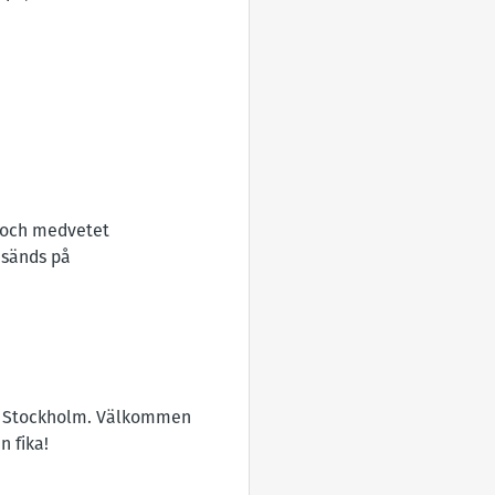
t och medvetet
vesänds på
 i Stockholm. Välkommen
 fika!