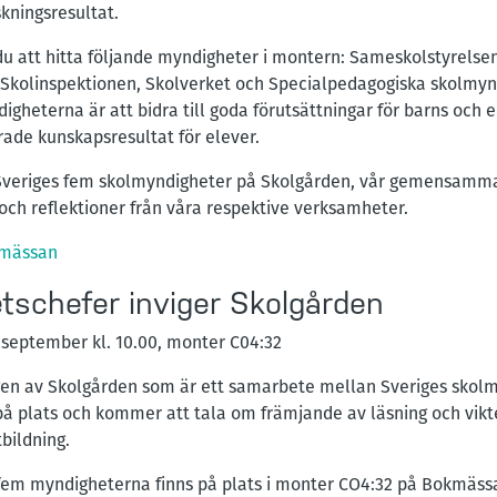
kningsresultat.
att hitta följande myndigheter i montern: Sameskolstyrelsen
t, Skolinspektionen, Skolverket och Specialpedagogiska skolmy
heterna är att bidra till goda förutsättningar för barns och e
trade kunskapsresultat för elever.
veriges fem skolmyndigheter på Skolgården, vår gemensamma m
 och reflektioner från våra respektive verksamheter.
kmässan
schefer inviger Skolgården
6 september kl. 10.00, monter C04:32
gen av Skolgården som är ett samarbete mellan Sveriges skol
på plats och kommer att tala om främjande av läsning och vikt
bildning.
fem myndigheterna finns på plats i monter CO4:32 på Bokmässa