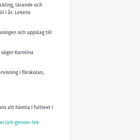
ckling, lärande och
li i år. Lekens
sningen och uppslag till
 säger Karolina
visning i förskolan,
nns att hämta i fulltext i
ter/att-genom-lek-