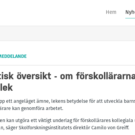
Hem
Nyh
MEDDELANDE
sk översikt - om förskollärarn
lek
pp ett angeläget ämne, lekens betydelse för att utveckla barn
lärare kan genomföra arbetet.
n kan utgöra ett viktigt underlag för förskollärares kollegiala
n, säger Skolforskningsinstitutets direktör Camilo von Greiff.