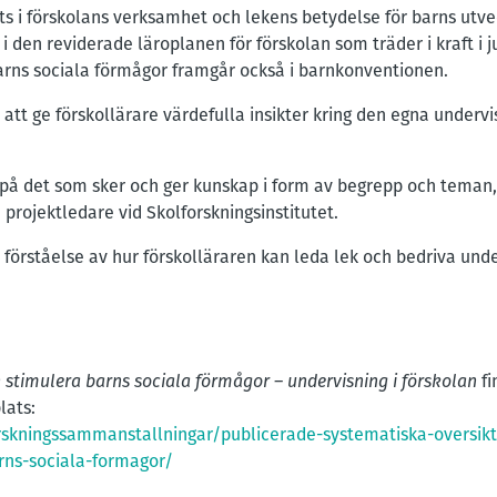
ts i förskolans verksamhet och lekens betydelse för barns utve
i den reviderade läroplanen för förskolan som träder i kraft i ju
arns sociala förmågor framgår också i barnkonventionen.
att ge förskollärare värdefulla insikter kring den egna undervi
 på det som sker och ger kunskap i form av begrepp och teman,
 projektledare vid Skolforskningsinstitutet.
förståelse av hur förskolläraren kan leda lek och bedriva under
 stimulera barns sociala förmågor – undervisning i förskolan
fi
lats:
orskningssammanstallningar/publicerade-systematiska-oversik
rns-sociala-formagor/